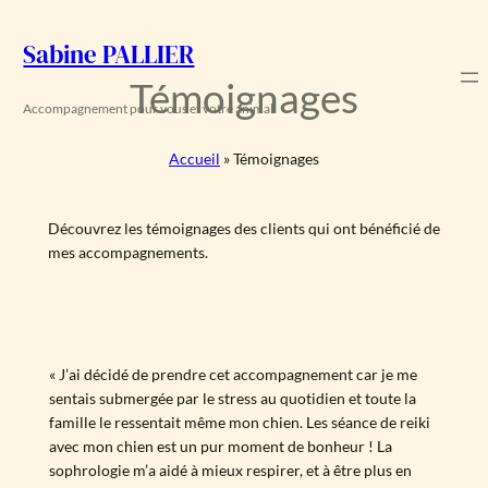
Aller
au
Sabine PALLIER
contenu
Témoignages
Accompagnement pour vous et votre animal
Accueil
»
Témoignages
Découvrez les témoignages des clients qui ont bénéficié de
mes accompagnements.
« J’ai décidé de prendre cet accompagnement car je me
sentais submergée par le stress au quotidien et toute la
famille le ressentait même mon chien. Les séance de reiki
avec mon chien est un pur moment de bonheur ! La
sophrologie m’a aidé à mieux respirer, et à être plus en